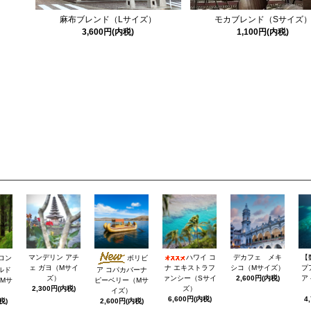
麻布ブレンド（Lサイズ）
モカブレンド（Sサイズ
3,600円(内税)
1,100円(内税)
マンデリン アチ
ハワイ コ
デカフェ メキ
【
ロン
ボリビ
ェ ガヨ（Mサイ
ナ エキストラフ
シコ（Mサイズ）
プ
ルド
ア コパカバーナ
ズ）
ァンシー（Sサイ
2,600円(内税)
ア
Mサ
ピーベリー（Mサ
2,300円(内税)
ズ）
イズ）
6,600円(内税)
4
税)
2,600円(内税)