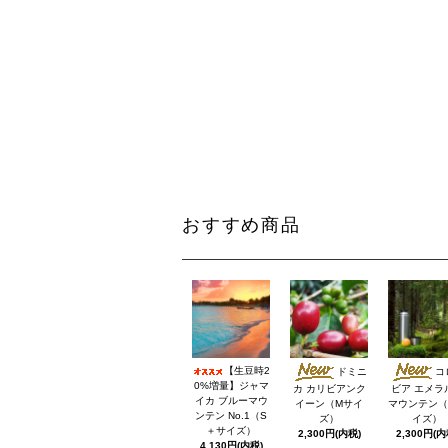
おすすめ商品
【生豆時2
ドミニ
コ
0%増量】ジャマ
カ カリビアンク
ビア エメラ
イカ ブルーマウ
イーン（Mサイ
マウンテン（
ンテン No.1（S
ズ）
イズ）
＋サイズ）
2,300円(内税)
2,300円(内
4,130円(内税)