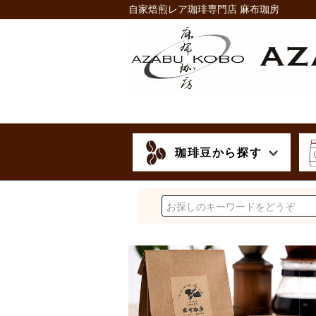
自家焙煎レア珈琲専門店 麻布珈房
珈琲豆から探す