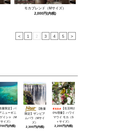
）
モカブレンド（Mサイズ）
2,000円(内税)
<
1
2
3
4
5
>
数量限定】パ
【生豆時2
【数量
アニューギニ
0%増量】ハワイ
限定】ザンビア
 ゲイシャ（M
マウイ モカ（S
ムバラ（Mサイ
サイズ）
＋サイズ）
ズ）
,700円(内税)
2,200円(内税)
2,300円(内税)