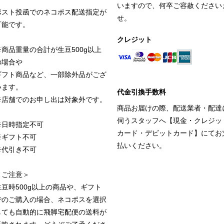
いますので、何卒ご容赦ください
ポスト投函でのネコポス配送指定が
せ。
可能です。
クレジット
※商品重量の合計が生豆500g以上
の場合や
ギフト商品など、一部除外品がござ
います。
代金引換手数料
※店舗でのお申し出は対象外です。
商品お届けの際、配送業者・配達
伺うスタッフへ【現金・クレジッ
※日時指定不可
カード・デビットカード】にてお
※ギフト不可
払いください。
※代引き不可
＜ご注意＞
生豆時500g以上の商品や、ギフト
でのご購入の場合、ネコポスを選択
しても自動的に飛脚宅配便の送料が