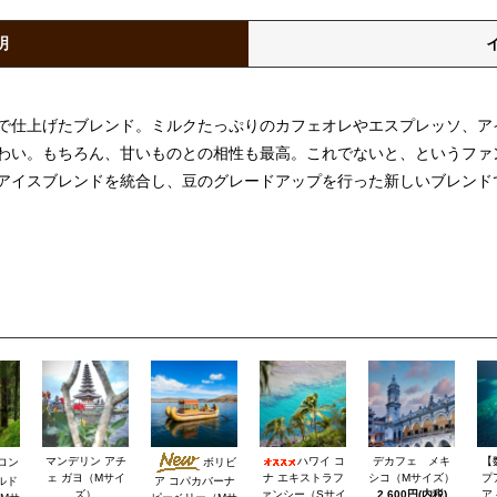
明
で仕上げたブレンド。ミルクたっぷりのカフェオレやエスプレッソ、ア
わい。もちろん、甘いものとの相性も最高。これでないと、というファ
アイスブレンドを統合し、豆のグレードアップを行った新しいブレンド
マンデリン アチ
ハワイ コ
デカフェ メキ
【
ロン
ボリビ
ェ ガヨ（Mサイ
ナ エキストラフ
シコ（Mサイズ）
プ
ルド
ア コパカバーナ
ズ）
ァンシー（Sサイ
2,600円(内税)
ア