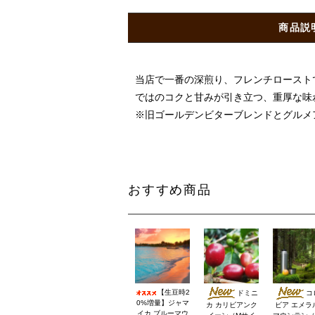
商品説
当店で一番の深煎り、フレンチロースト
ではのコクと甘みが引き立つ、重厚な味
※旧ゴールデンビターブレンドとグルメ
おすすめ商品
【生豆時2
ドミニ
コ
0%増量】ジャマ
カ カリビアンク
ビア エメラ
イカ ブルーマウ