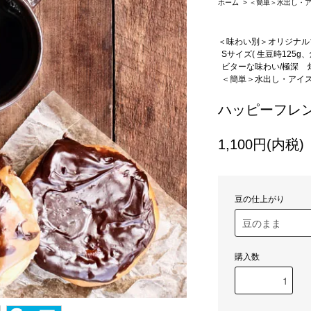
ホーム
>
＜簡単＞水出し・
＜味わい別＞オリジナル
Sサイズ( 生豆時125g、
ビターな味わい/極深
＜簡単＞水出し・アイ
ハッピーフレ
1,100円(内税)
豆の仕上がり
購入数