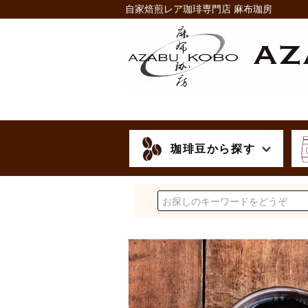
自家焙煎レア珈琲専門店 麻布珈房
珈琲豆から探す