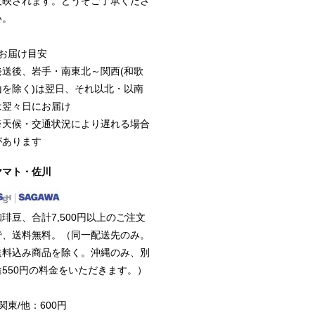
反映されます。どうぞご了承くださ
い。
■お届け目安
発送後、岩手・南東北～関西(和歌
山を除く)は翌日、それ以北・以南
は翌々日にお届け
※天候・交通状況により遅れる場合
があります
ヤマト・佐川
珈琲豆、合計7,500円以上のご注文
で、送料無料。（同一配送先のみ。
送料込み商品を除く。沖縄のみ、別
途550円の料金をいただきます。）
関東/他：600円