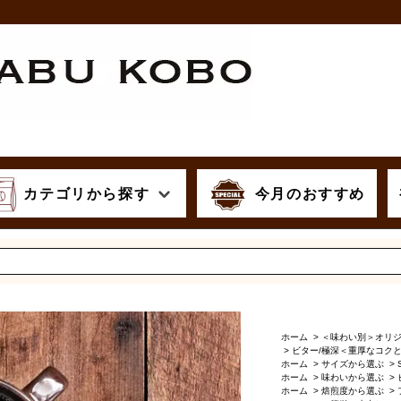
カテゴリから探す
今月のおすすめ
ホーム
>
＜味わい別＞オリ
>
ビター/極深＜重厚なコク
ホーム
>
サイズから選ぶ
>
ホーム
>
味わいから選ぶ
>
ホーム
>
焙煎度から選ぶ
>