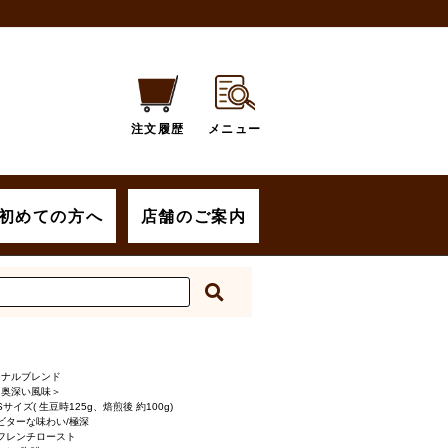
注文履歴
メニュー
初めての方へ
店舗のご案内
ジナルブレンド
と奥深い風味＞
Sサイズ( 生豆時125g、焙煎後 約100g)
ビターな味わい/極深
フレンチロースト