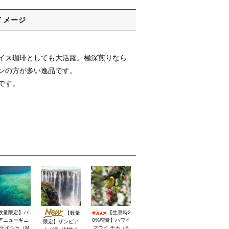
イメージ
イス珈琲としても大活躍。極深煎りなら
ンの方が多い逸品です。
です。
数量限定】パ
【生豆時2
【数量
アニューギニ
0%増量】ハワイ
限定】ザンビア
 ゲイシャ（M
マウイ モカ（S