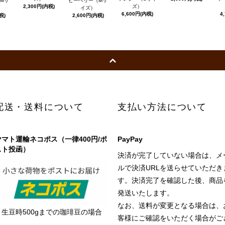
Mサ
ピーベリー（Mサ
2,300円(内税)
ズ）
イズ）
6,600円(内税)
4
税)
2,600円(内税)
配送・送料について
支払い方法について
ヤマト運輸ネコポス（一律400円/ポ
PayPay
スト投函）
決済が完了していない場合は、メ
ルで決済URLを送らせていただき
す。決済完了を確認した後、商品
発送いたします。
なお、送料が変更となる場合は、
＜生豆時500gまでの珈琲豆の場合
客様にご確認をいただく場合がご
＞