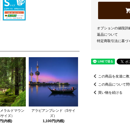
オプションの値段詳
返品について
特定商取引法に基づ
この商品を友達に教
この商品について問
買い物を続ける
エメラルドマウン
アラビアンブレンド（Sサイ
Sサイズ）
ズ）
0円(内税)
1,100円(内税)