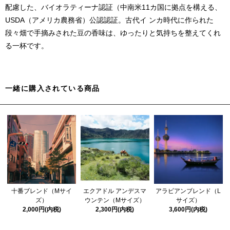
配慮した、バイオラティーナ認証（中南米11カ国に拠点を構える、
USDA（アメリカ農務省）公認認証。古代イ ンカ時代に作られた
段々畑で手摘みされた豆の香味は、ゆったりと気持ちを整えてくれ
る一杯です。
一緒に購入されている商品
十番ブレンド（Mサイ
エクアドル アンデスマ
アラビアンブレンド（L
ズ）
ウンテン（Mサイズ）
サイズ）
2,000円(内税)
2,300円(内税)
3,600円(内税)