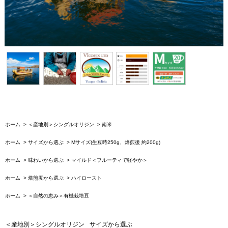
ホーム
>
＜産地別＞シングルオリジン
>
南米
ホーム
>
サイズから選ぶ
>
Mサイズ(生豆時250g、焙煎後 約200g)
ホーム
>
味わいから選ぶ
>
マイルド＜フルーティで軽やか＞
ホーム
>
焙煎度から選ぶ
>
ハイロースト
ホーム
>
＜自然の恵み＞有機栽培豆
＜産地別＞シングルオリジン
サイズから選ぶ