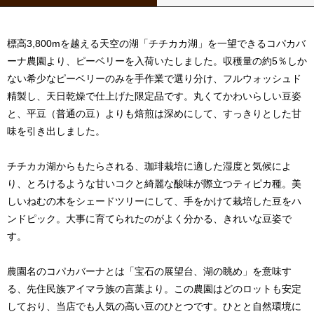
標高3,800mを越える天空の湖「チチカカ湖」を一望できるコパカバ
ーナ農園より、ピーベリーを入荷いたしました。収穫量の約5％しか
ない希少なピーベリーのみを手作業で選り分け、フルウォッシュド
精製し、天日乾燥で仕上げた限定品です。丸くてかわいらしい豆姿
と、平豆（普通の豆）よりも焙煎は深めにして、すっきりとした甘
味を引き出しました。
チチカカ湖からもたらされる、珈琲栽培に適した湿度と気候によ
り、とろけるような甘いコクと綺麗な酸味が際立つティピカ種。美
しいねむの木をシェードツリーにして、手をかけて栽培した豆をハ
ンドピック。大事に育てられたのがよく分かる、きれいな豆姿で
す。
農園名のコパカバーナとは「宝石の展望台、湖の眺め」を意味す
る、先住民族アイマラ族の言葉より。この農園はどのロットも安定
しており、当店でも人気の高い豆のひとつです。ひとと自然環境に