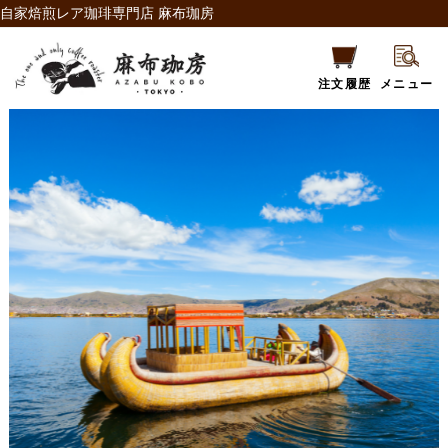
自家焙煎レア珈琲専門店 麻布珈房
注文履歴
メニュー