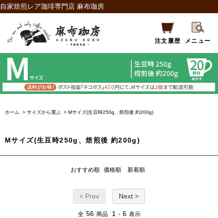
自家焙煎レア珈琲専門店 麻布珈房
注文履歴
メニュー
ホーム
>
サイズから選ぶ
>
Mサイズ(生豆時250g、焙煎後 約200g)
Mサイズ(生豆時250g、焙煎後 約200g)
おすすめ順
価格順
新着順
< Prev
Next >
56
1
6
全
商品
-
表示