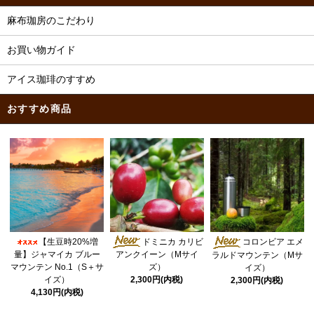
麻布珈房のこだわり
お買い物ガイド
アイス珈琲のすすめ
おすすめ商品
ドミニカ カリビ
【生豆時20%増
コロンビア エメ
量】ジャマイカ ブルー
アンクイーン（Mサイ
ラルドマウンテン（Mサ
マウンテン No.1（S＋サ
ズ）
イズ）
イズ）
2,300円(内税)
2,300円(内税)
4,130円(内税)