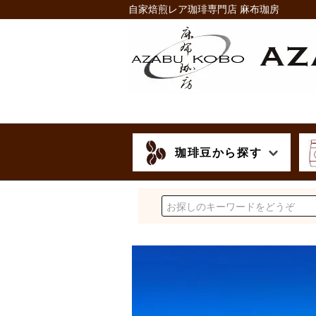
自家焙煎レア珈琲専門店 麻布珈房
珈琲豆から探す