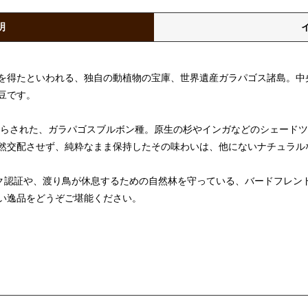
明
を得たといわれる、独自の動植物の宝庫、世界遺産ガラパゴス諸島。中
豆です。
もたらされた、ガラパゴスブルボン種。原生の杉やインガなどのシェード
然交配させず、純粋なまま保持したその味わいは、他にないナチュラル
ック認証や、渡り鳥が休息するための自然林を守っている、バードフレン
い逸品をどうぞご堪能ください。