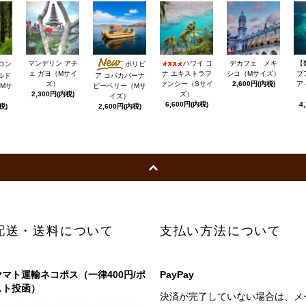
マンデリン アチ
ハワイ コ
デカフェ メキ
【
ロン
ボリビ
ェ ガヨ（Mサイ
ナ エキストラフ
シコ（Mサイズ）
プ
ルド
ア コパカバーナ
ズ）
ァンシー（Sサイ
2,600円(内税)
ア
Mサ
ピーベリー（Mサ
2,300円(内税)
ズ）
イズ）
6,600円(内税)
4
税)
2,600円(内税)
配送・送料について
支払い方法について
ヤマト運輸ネコポス（一律400円/ポ
PayPay
スト投函）
決済が完了していない場合は、メ