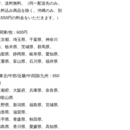
で、送料無料。（同一配送先のみ。
送料込み商品を除く。沖縄のみ、別
途550円の料金をいただきます。）
関東/他：600円
東京都、埼玉県、千葉県、神奈川
県、栃木県、茨城県、群馬県、
山梨県、静岡県、岐阜県、愛知県、
三重県、富山県、石川県、福井県
東北/中部/近畿/中四国/九州：650
円
京都府、大阪府、兵庫県、奈良県、
和歌山県
長野県、新潟県、福島県、宮城県、
山形県、滋賀県、
岩手県、青森県、秋田県、
徳島県、香川県、愛媛県、高知県、