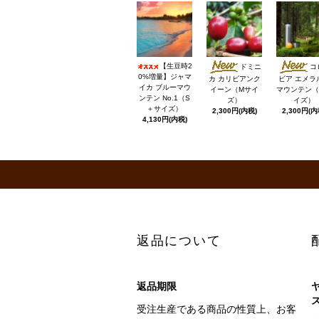
【生豆時2
ドミニ
コ
0%増量】ジャマ
カ カリビアンク
ビア エメラ
イカ ブルーマウ
イーン（Mサイ
マウンテン（
ンテン No.1（S
ズ）
イズ）
＋サイズ）
2,300円(内税)
2,300円(内
4,130円(内税)
返品について
返品期限
受注生産である商品の性質上、お客