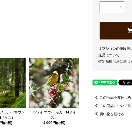
オプションの値段詳
返品について
特定商取引法に基づ
この商品を友達に教
この商品について問
エメラルドマウン
ハワイ マウイ モカ（Mサイ
買い物を続ける
Mサイズ）
ズ）
0円(内税)
4,000円(内税)