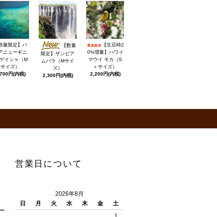
数量限定】パ
【生豆時2
【数量
アニューギニ
0%増量】ハワイ
限定】ザンビア
 ゲイシャ（M
マウイ モカ（S
ムバラ（Mサイ
サイズ）
＋サイズ）
ズ）
,700円(内税)
2,200円(内税)
2,300円(内税)
営業日について
2026年8月
日
月
火
水
木
金
土
ー
1