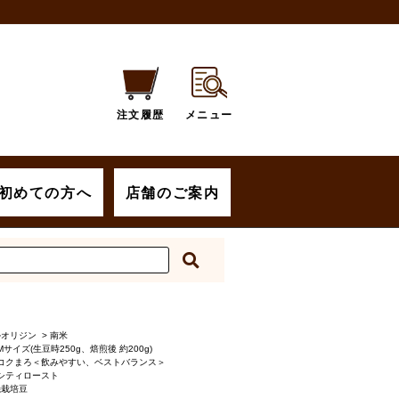
注文履歴
メニュー
初めての方へ
店舗のご案内
ルオリジン
>
南米
Mサイズ(生豆時250g、焙煎後 約200g)
コクまろ＜飲みやすい、ベストバランス＞
シティロースト
機栽培豆