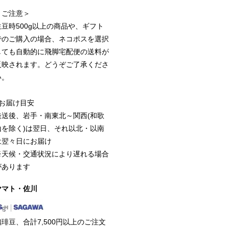
＜ご注意＞
生豆時500g以上の商品や、ギフト
でのご購入の場合、ネコポスを選択
しても自動的に飛脚宅配便の送料が
反映されます。どうぞご了承くださ
い。
■お届け目安
発送後、岩手・南東北～関西(和歌
山を除く)は翌日、それ以北・以南
は翌々日にお届け
※天候・交通状況により遅れる場合
があります
ヤマト・佐川
珈琲豆、合計7,500円以上のご注文