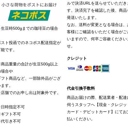
ルで決済URLを送らせていただき
す。決済完了を確認した後、商品
発送いたします。
なお、送料が変更となる場合は、
＜生豆時500gまでの珈琲豆の場合
客様にご確認をいただく場合がご
＞
いますので、何卒ご容赦ください
ポスト投函でのネコポス配送指定が
せ。
可能です。
クレジット
※商品重量の合計が生豆500g以上
の場合や
ギフト商品など、一部除外品がござ
います。
代金引換手数料
※店舗でのお申し出は対象外です。
商品お届けの際、配送業者・配達
伺うスタッフへ【現金・クレジッ
※日時指定不可
カード・デビットカード】にてお
※ギフト不可
払いください。
※代引き不可