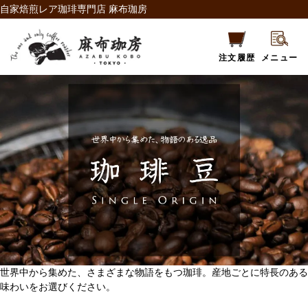
自家焙煎レア珈琲専門店 麻布珈房
注文履歴
メニュー
世界中から集めた、さまざまな物語をもつ珈琲。産地ごとに特長のある
味わいをお選びください。