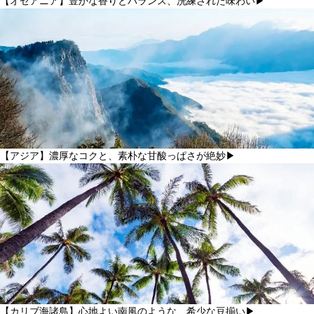
【オセアニア】豊かな香りとバランス、洗練された味わい▶
【アジア】濃厚なコクと、素朴な甘酸っぱさが絶妙▶
【カリブ海諸島】心地よい南風のような、希少な豆揃い▶