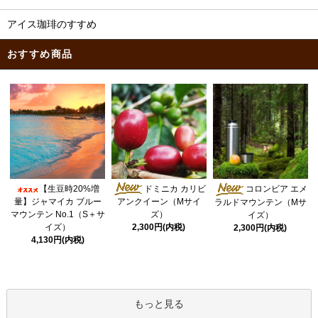
アイス珈琲のすすめ
おすすめ商品
ドミニカ カリビ
【生豆時20%増
コロンビア エメ
量】ジャマイカ ブルー
アンクイーン（Mサイ
ラルドマウンテン（Mサ
マウンテン No.1（S＋サ
ズ）
イズ）
イズ）
2,300円(内税)
2,300円(内税)
4,130円(内税)
もっと見る