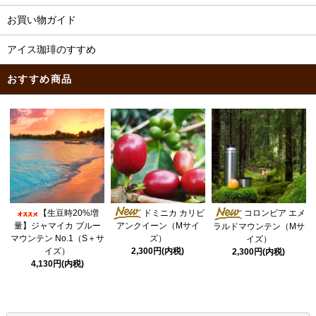
お買い物ガイド
アイス珈琲のすすめ
おすすめ商品
ドミニカ カリビ
【生豆時20%増
コロンビア エメ
量】ジャマイカ ブルー
アンクイーン（Mサイ
ラルドマウンテン（Mサ
マウンテン No.1（S＋サ
ズ）
イズ）
イズ）
2,300円(内税)
2,300円(内税)
4,130円(内税)