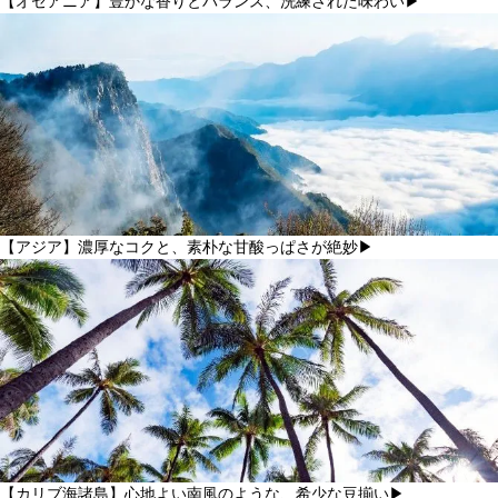
【オセアニア】豊かな香りとバランス、洗練された味わい▶
【アジア】濃厚なコクと、素朴な甘酸っぱさが絶妙▶
【カリブ海諸島】心地よい南風のような、希少な豆揃い▶