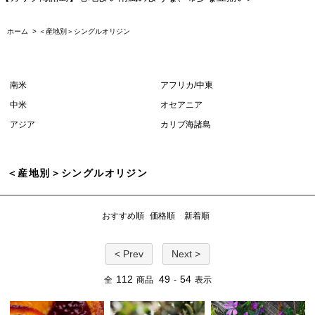
ホーム
>
＜産地別＞シングルオリジン
南米
アフリカ/中東
中米
オセアニア
アジア
カリブ海諸島
＜産地別＞シングルオリジン
おすすめ順
価格順
新着順
< Prev
Next >
112
49
54
全
商品
-
表示