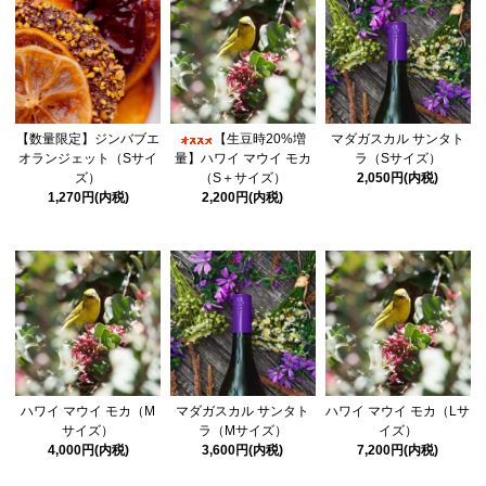
【数量限定】ジンバブエ
【生豆時20%増
マダガスカル サンタト
オランジェット（Sサイ
量】ハワイ マウイ モカ
ラ（Sサイズ）
ズ）
（S＋サイズ）
2,050円(内税)
1,270円(内税)
2,200円(内税)
ハワイ マウイ モカ（M
マダガスカル サンタト
ハワイ マウイ モカ（Lサ
サイズ）
ラ（Mサイズ）
イズ）
4,000円(内税)
3,600円(内税)
7,200円(内税)