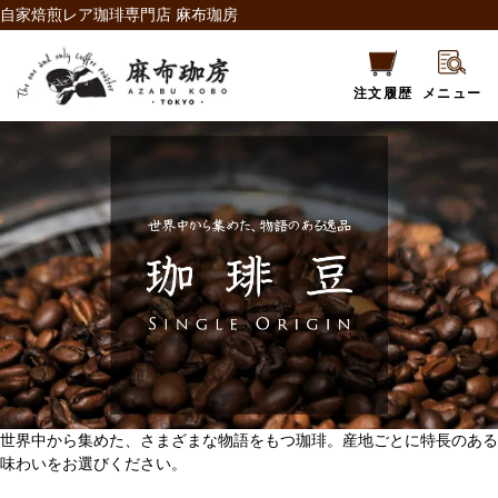
自家焙煎レア珈琲専門店 麻布珈房
注文履歴
メニュー
世界中から集めた、さまざまな物語をもつ珈琲。産地ごとに特長のある
味わいをお選びください。