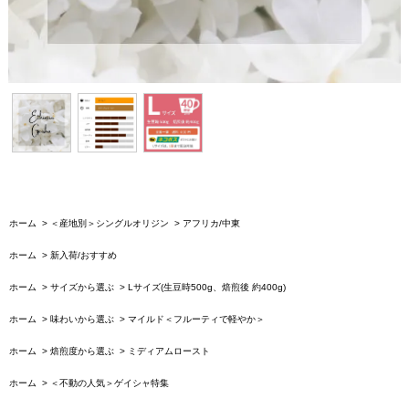
ホーム
>
＜産地別＞シングルオリジン
>
アフリカ/中東
ホーム
>
新入荷/おすすめ
ホーム
>
サイズから選ぶ
>
Lサイズ(生豆時500g、焙煎後 約400g)
ホーム
>
味わいから選ぶ
>
マイルド＜フルーティで軽やか＞
ホーム
>
焙煎度から選ぶ
>
ミディアムロースト
ホーム
>
＜不動の人気＞ゲイシャ特集