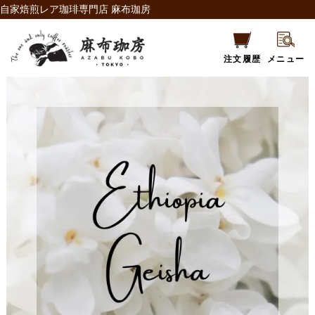
自家焙煎レア珈琲専門店 麻布珈房
注文履歴
メニュー