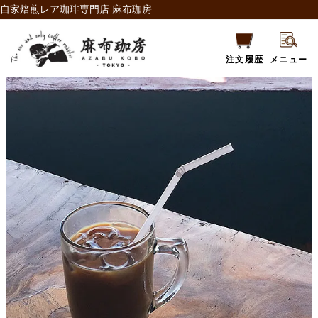
自家焙煎レア珈琲専門店 麻布珈房
注文履歴
メニュー